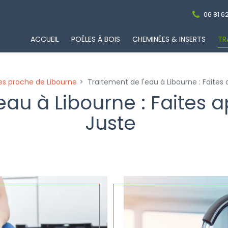
06 81 62
ACCUEIL
POÊLES À BOIS
CHEMINÉES & INSERTS
TR
es proche de Libourne
Traitement de l'eau à Libourne : Faites
eau à Libourne : Faites 
Juste