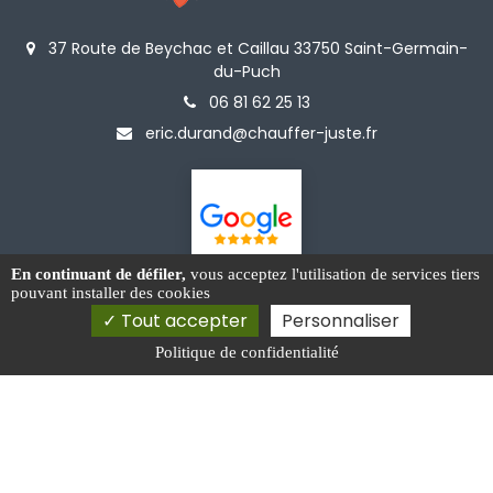
37 Route de Beychac et Caillau 33750 Saint-Germain-
du-Puch
06 81 62 25 13
eric.durand@chauffer-juste.fr
En continuant de défiler,
vous acceptez l'utilisation de services tiers
pouvant installer des cookies
Tout accepter
Personnaliser
Activités
Installation de filtre à eau Créon
Politique de confidentialité
Vente de poêles à bois Bordeaux Rive Droite
Installateur d'adoucisseur d'eau Libourne
Rénovation de cheminée Créon
Installation de cheminée et insert Bordeaux Rive Droite
Mentions légales
Charte d’utilisation des données