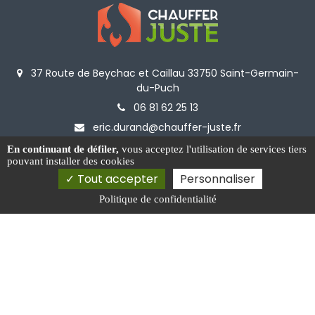
37 Route de Beychac et Caillau 33750 Saint-Germain-
du-Puch
06 81 62 25 13
eric.durand@chauffer-juste.fr
En continuant de défiler,
vous acceptez l'utilisation de services tiers
pouvant installer des cookies
Tout accepter
Personnaliser
Politique de confidentialité
Activités
Installation de filtre à eau Créon
Vente de poêles à bois Bordeaux Rive Droite
Installateur d'adoucisseur d'eau Libourne
Rénovation de cheminée Créon