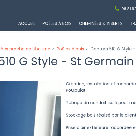
06 81 62
ACCUEIL
POÊLES À BOIS
CHEMINÉES & INSERTS
TR
nées proche de Libourne
Poêles à bois
Contura 510 G Style 
510 G Style - St Germai
Création, installation et raccor
Poujoulat.
Tubage du conduit isolé pour meil
Stockage bois réalisé par le client
Prise d'air extérieure raccordée 