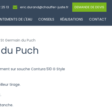
 25 13
eric.durand@chauffer-juste.fr
DEMANDE DE DEVIS
AITEMENTS DE L'EAU
CONSEILS
RÉALISATIONS
CONTACT
- St Germain du Puch
n du Puch
dement sur souche Contura 510 G Style
leur tirage.
.
étanche.