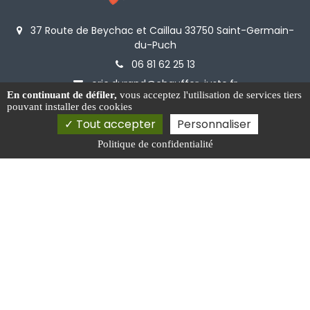
37 Route de Beychac et Caillau 33750 Saint-Germain-
du-Puch
06 81 62 25 13
eric.durand@chauffer-juste.fr
En continuant de défiler,
vous acceptez l'utilisation de services tiers
pouvant installer des cookies
Tout accepter
Personnaliser
Politique de confidentialité
Activités
Installation de filtre à eau Créon
Vente de poêles à bois Bordeaux Rive Droite
Installateur d'adoucisseur d'eau Libourne
Rénovation de cheminée Créon
Installation de cheminée et insert Bordeaux Rive Droite
Mentions légales
Charte d’utilisation des données