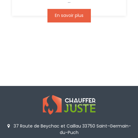
...
En savoir plus
37 Route de Beychac et Caillau 33750 Saint-Germain-
du-Puch